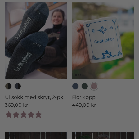
Ullsokk med skryt, 2-pk
Flor kopp
Vanlig pris
Vanlig pris
369,00 kr
449,00 kr
Karakter:
5.0 av 5 mulige