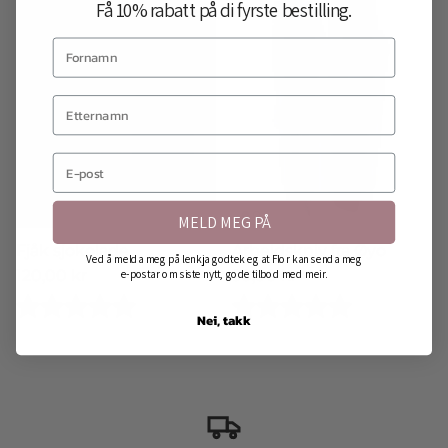
Få 10% rabatt på di fyrste bestilling.
MELD MEG PÅ
Fjåk sjokolade
Arbeidskniv fra Øyo
Ved å melda meg på lenkja godtek eg at Flor kan senda meg
Vanlig pris
Vanlig pris
e-postar om siste nytt, gode tilbod med meir.
120,00 kr
99,00 kr
Karakter:
5.0 av 5 mulige
Karakter:
4.0 av 5 mu
Nei, takk
Innlogging kreves