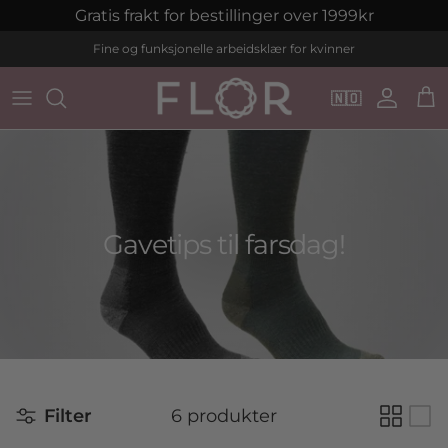
Hopp til innhold
Gratis frakt for bestillinger over 1999kr
Fine og funksjonelle arbeidsklær for kvinner
🇳🇴
Konto
Ha
Gavetips til farsdag!
Filter
6 produkter