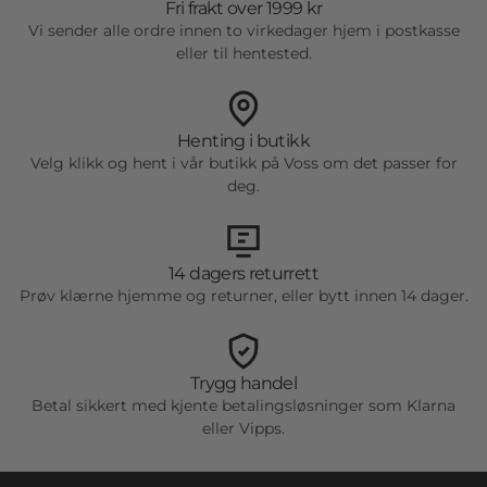
Logg inn på kontoen din for å legge til
Fri frakt over 1999 kr
produkter i ønskelisten din og se
Vi sender alle ordre innen to virkedager hjem i postkasse
eller til hentested.
tidligere lagrede varer.
Logg inn
Henting i butikk
Velg klikk og hent i vår butikk på Voss om det passer for
deg.
14 dagers returrett
Prøv klærne hjemme og returner, eller bytt innen 14 dager.
Trygg handel
Betal sikkert med kjente betalingsløsninger som Klarna
eller Vipps.